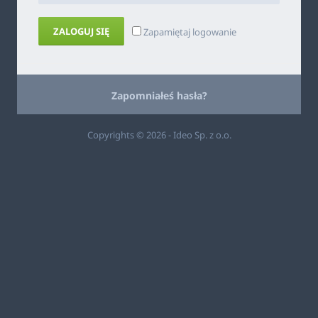
ZALOGUJ SIĘ
Zapamiętaj logowanie
Zapomniałeś hasła?
Copyrights © 2026 - Ideo Sp. z o.o.